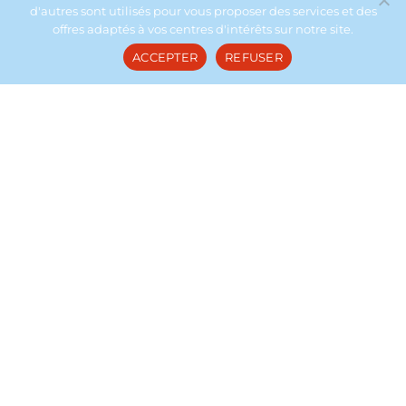
d'autres sont utilisés pour vous proposer des services et des
offres adaptés à vos centres d'intérêts sur notre site.
ACCEPTER
REFUSER
Grotte des Demoiselles