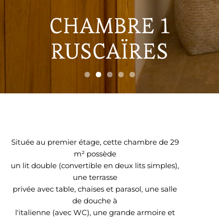
CHAMBRE 1
CHAMBRE 1
CHAMBRE 1
CHAMBRE 1
CHAMBRE 1
RUSCAÏRES
RUSCAÏRES
RUSCAÏRES
RUSCAÏRES
RUSCAÏRES
Située au premier étage, cette chambre de 29
m² possède
un lit double (convertible en deux lits simples),
une terrasse
privée avec table, chaises et parasol, une salle
de douche à
l'italienne (avec WC), une grande armoire et