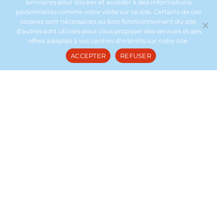
similaires pour stocker et accéder à des informations
personnelles comme votre visite sur ce site. Certains de ces
cookies sont nécessaires au bon fonctionnement du site,
d'autres sont utilisés pour vous proposer des services et des
SERVICES
offres adaptés à vos centres d'intérêts sur notre site.
ACCEPTER
REFUSER
1 lit double
Convertible en 2 lits simples
Salle de douche
Douche à l'italienne, lavabo, WC.